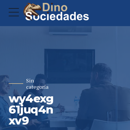
Sin
categoría
wy4exg
61juq4n
xv9