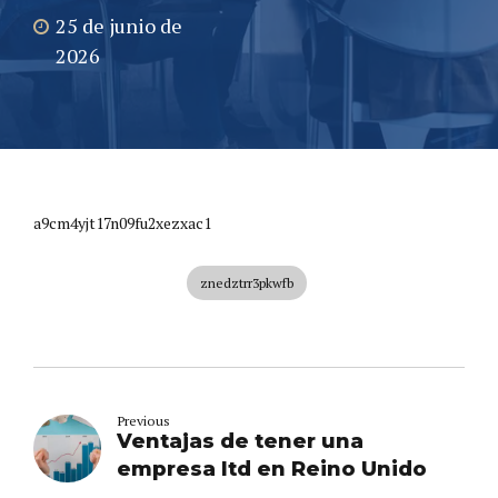
25 de junio de
2026
a9cm4yjt17n09fu2xezxac1
znedztrr3pkwfb
Previous
Ventajas de tener una
empresa ltd en Reino Unido