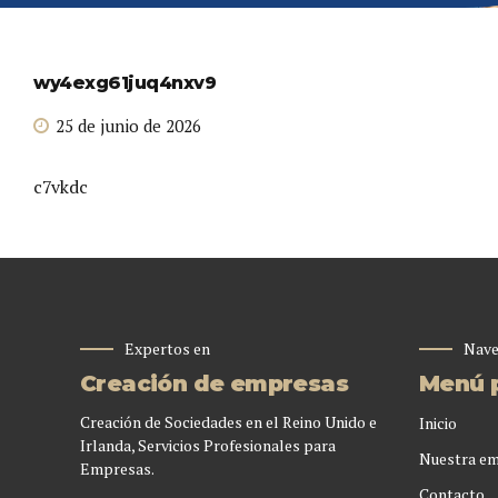
wy4exg61juq4nxv9
25 de junio de 2026
c7vkdc
Expertos en
Nave
Creación de empresas
Menú p
Creación de Sociedades en el Reino Unido e
Inicio
Irlanda, Servicios Profesionales para
Nuestra e
Empresas.
Contacto