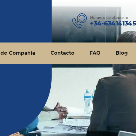
Número de atención
+34-634141345
 de Compañia
Contacto
FAQ
Blog